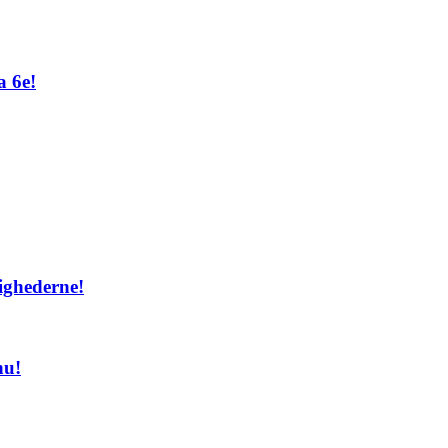
a 6e!
ighederne!
nu!