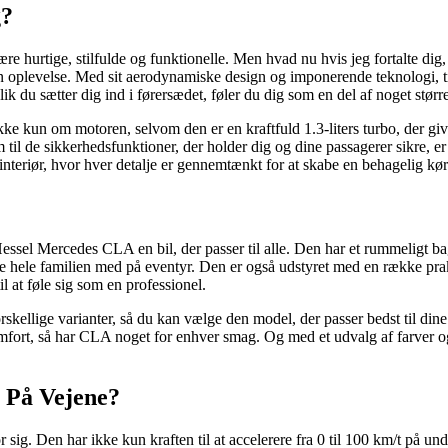
g?
være hurtige, stilfulde og funktionelle. Men hvad nu hvis jeg fortalte di
en oplevelse. Med sit aerodynamiske design og imponerende teknologi,
blik du sætter dig ind i førersædet, føler du dig som en del af noget størr
e kun om motoren, selvom den er en kraftfuld 1.3-liters turbo, der giv
m til de sikkerhedsfunktioner, der holder dig og dine passagerer sikre,
nteriør, hvor hver detalje er gennemtænkt for at skabe en behagelig kør
essel Mercedes CLA en bil, der passer til alle. Den har et rummeligt bag
ge hele familien med på eventyr. Den er også udstyret med en række prak
l at føle sig som en professionel.
rskellige varianter, så du kan vælge den model, der passer bedst til 
ort, så har CLA noget for enhver smag. Og med et udvalg af farver og 
 På Vejene?
 sig. Den har ikke kun kraften til at accelerere fra 0 til 100 km/t på 