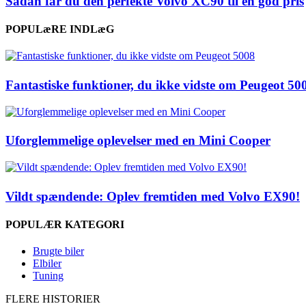
Sådan får du den perfekte Volvo XC90 til en god pris
POPULæRE INDLæG
Fantastiske funktioner, du ikke vidste om Peugeot 50
Uforglemmelige oplevelser med en Mini Cooper
Vildt spændende: Oplev fremtiden med Volvo EX90!
POPULÆR KATEGORI
Brugte biler
Elbiler
Tuning
FLERE HISTORIER