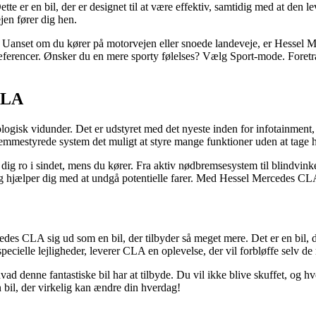
te er en bil, der er designet til at være effektiv, samtidig med at den
jen fører dig hen.
 Uanset om du kører på motorvejen eller snoede landeveje, er Hessel Me
præferencer. Ønsker du en mere sporty følelses? Vælg Sport-mode. Foret
CLA
gisk vidunder. Det er udstyret med det nyeste inden for infotainment, h
mmestyrede system det muligt at styre mange funktioner uden at tage hæ
 ro i sindet, mens du kører. Fra aktiv nødbremsesystem til blindvinkelas
 og hjælper dig med at undgå potentielle farer. Med Hessel Mercedes CLA
rcedes CLA sig ud som en bil, der tilbyder så meget mere. Det er en bil,
 specielle lejligheder, leverer CLA en oplevelse, der vil forbløffe selv de
hvad denne fantastiske bil har at tilbyde. Du vil ikke blive skuffet, 
en bil, der virkelig kan ændre din hverdag!