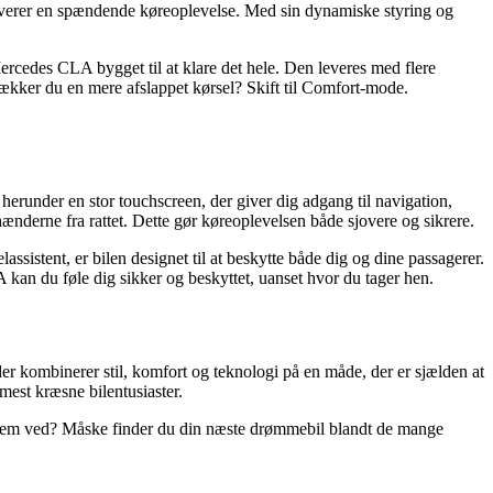
 leverer en spændende køreoplevelse. Med sin dynamiske styring og
rcedes CLA bygget til at klare det hele. Den leveres med flere
rækker du en mere afslappet kørsel? Skift til Comfort-mode.
erunder en stor touchscreen, der giver dig adgang til navigation,
nderne fra rattet. Dette gør køreoplevelsen både sjovere og sikrere.
sistent, er bilen designet til at beskytte både dig og dine passagerer.
 kan du føle dig sikker og beskyttet, uanset hvor du tager hen.
 der kombinerer stil, komfort og teknologi på en måde, der er sjælden at
 mest kræsne bilentusiaster.
og hvem ved? Måske finder du din næste drømmebil blandt de mange