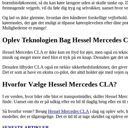
brændstoføkonomi, så du kan køre længere uden at skulle tanke op. Det
fremragende vejgreb, vil du føle dig tryg og selvsikker, uanset hvor ve
Og lad os ikke glemme, hvordan den håndterer forskellige vejforhold.
køremodes, der gør det muligt at tilpasse køreoplevelsen efter dine 
Mulighederne er mange!
Oplev Teknologien Bag Hessel Mercedes 
Hessel Mercedes CLA er ikke kun en fryd for øjet, men også en teknolo
musik og meget mere med blot et tryk på en knap. Desuden gør det ste
Desuden tilbyder CLA også en række sikkerhedsfunktioner, der giver dig
Det er som at have en ekstra co-pilot, der altid holder øje med vejen
Hvorfor Vælge Hessel Mercedes CLA?
I en verden, hvor biler ofte blot er transportmidler, skiller Hessel Me
finde. Uanset om du er på udkig efter en bil til daglig brug eller en til
Så hvorfor vente? Besøg
Hessel Mercedes CLA
i dag og oplev selv, 
modeller, der er tilgængelige. Det er tid til at tage skridtet og opleve 
SENESTE ARTIKLER