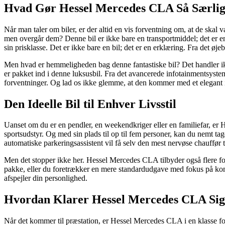
Hvad Gør Hessel Mercedes CLA Så Særli
Når man taler om biler, er der altid en vis forventning om, at de skal 
men overgår dem? Denne bil er ikke bare en transportmiddel; det er 
sin prisklasse. Det er ikke bare en bil; det er en erklæring. Fra det øje
Men hvad er hemmeligheden bag denne fantastiske bil? Det handler ikk
er pakket ind i denne luksusbil. Fra det avancerede infotainmentsyste
forventninger. Og lad os ikke glemme, at den kommer med et elegant i
Den Ideelle Bil til Enhver Livsstil
Uanset om du er en pendler, en weekendkriger eller en familiefar, er H
sportsudstyr. Og med sin plads til op til fem personer, kan du nemt ta
automatiske parkeringsassistent vil få selv den mest nervøse chauffør ti
Men det stopper ikke her. Hessel Mercedes CLA tilbyder også flere fo
pakke, eller du foretrækker en mere standardudgave med fokus på komf
afspejler din personlighed.
Hvordan Klarer Hessel Mercedes CLA Sig
Når det kommer til præstation, er Hessel Mercedes CLA i en klasse for