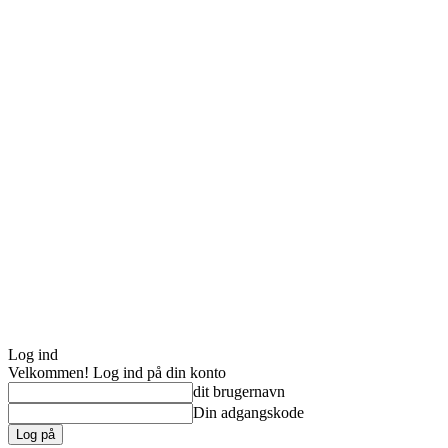
Log ind
Velkommen! Log ind på din konto
dit brugernavn
Din adgangskode