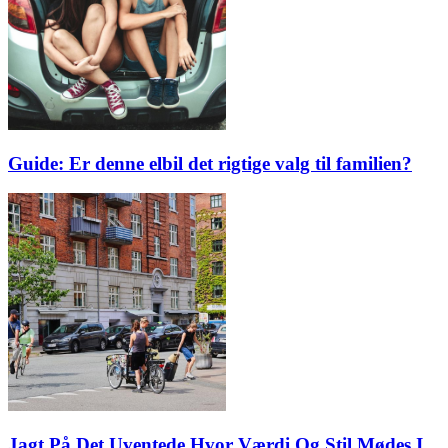
Guide: Er denne elbil det rigtige valg til familien?
Jagt På Det Uventede Hvor Værdi Og Stil Mødes I