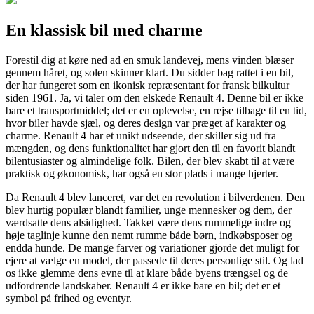
En klassisk bil med charme
Forestil dig at køre ned ad en smuk landevej, mens vinden blæser
gennem håret, og solen skinner klart. Du sidder bag rattet i en bil,
der har fungeret som en ikonisk repræsentant for fransk bilkultur
siden 1961. Ja, vi taler om den elskede Renault 4. Denne bil er ikke
bare et transportmiddel; det er en oplevelse, en rejse tilbage til en tid,
hvor biler havde sjæl, og deres design var præget af karakter og
charme. Renault 4 har et unikt udseende, der skiller sig ud fra
mængden, og dens funktionalitet har gjort den til en favorit blandt
bilentusiaster og almindelige folk. Bilen, der blev skabt til at være
praktisk og økonomisk, har også en stor plads i mange hjerter.
Da Renault 4 blev lanceret, var det en revolution i bilverdenen. Den
blev hurtig populær blandt familier, unge mennesker og dem, der
værdsatte dens alsidighed. Takket være dens rummelige indre og
høje taglinje kunne den nemt rumme både børn, indkøbsposer og
endda hunde. De mange farver og variationer gjorde det muligt for
ejere at vælge en model, der passede til deres personlige stil. Og lad
os ikke glemme dens evne til at klare både byens trængsel og de
udfordrende landskaber. Renault 4 er ikke bare en bil; det er et
symbol på frihed og eventyr.