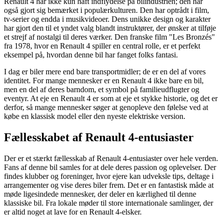
Renault 4 har ikke kun haft indflydelse på bilindustrien; den har
også gjort sig bemærket i populærkulturen. Den har optrådt i film,
tv-serier og endda i musikvideoer. Dens unikke design og karakter
har gjort den til et yndet valg blandt instruktører, der ønsker at tilføje
et strejf af nostalgi til deres værker. Den franske film "Les Bronzés"
fra 1978, hvor en Renault 4 spiller en central rolle, er et perfekt
eksempel på, hvordan denne bil har fanget folks fantasi.
I dag er biler mere end bare transportmidler; de er en del af vores
identitet. For mange mennesker er en Renault 4 ikke bare en bil,
men en del af deres barndom, et symbol på familieudflugter og
eventyr. At eje en Renault 4 er som at eje et stykke historie, og det er
derfor, så mange mennesker søger at genopleve den følelse ved at
købe en klassisk model eller den nyeste elektriske version.
Fællesskabet af Renault 4-entusiaster
Der er et stærkt fællesskab af Renault 4-entusiaster over hele verden.
Fans af denne bil samles for at dele deres passion og oplevelser. Der
findes klubber og foreninger, hvor ejere kan udveksle tips, deltage i
arrangementer og vise deres biler frem. Det er en fantastisk måde at
møde ligesindede mennesker, der deler en kærlighed til denne
klassiske bil. Fra lokale møder til store internationale samlinger, der
er altid noget at lave for en Renault 4-elsker.