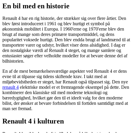
En bil med en historie
Renault 4 har en rig historie, der strækker sig over flere årtier. Den
blev først introduceret i 1961 og blev hurtigt et symbol på
økonomisk mobilitet i Europa. I 1960'erne og 1970'erne blev den
brugt af mange som deres primære transportmiddel, og dens
popularitet voksede hurtigt. Den blev endda brugt af landmænd til at
transportere varer og udstyr, hvilket viser dens alsidighed. I dag er
den nostalgiske værdi af Renault 4 steget, og mange samlere og
entusiaster søger efter velholdte modeller for at bevare denne del af
bilhistorien.
En af de mest bemærkelsesværdige aspekter ved Renault 4 er dens
evne til at tilpasse sig tidens skiftende krav. I takt med at
miljøbevidstheden er steget, har Renault også tilpasset sig. Den nye
renault 4
elektriske model er et fremragende eksempel på dette. Den
kombinerer den klassiske stil med moderne teknologi og
bæredygtighed, hvilket gør den til et ideelt valg for den moderne
bilist, der ønsker at bevare forbindelsen til fortiden samtidigt med at
man ser fremad.
Renault 4 i kulturen