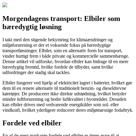
Morgendagens transport: Elbiler som
bæredygtig løsning
I takt med den stigende bekymring for klimaændringer og
miljøforurening er der et voksende fokus på bæredygtige
transportløsninger. Elbiler, som en alternativ form for transport,
vinder hurtigt frem i både private og kommercielle sammenhænge.
Denne artikel vil udforske, hvordan elbiler kan bidrage til en mere
bæredygtig fremtid, hvilke fordele de tilbyder, samt hvilke
udfordringer der stadig skal tackles.
Elbiler fungerer ved hjælp af elektricitet lagret i batterier, hvilket gør
dem til en renere alternativ til traditionelt benzin- og dieseldrevne
køretøjer. De producerer ikke direkte udstødning, hvilket betyder
mindre luftforurening og bedre luftkvalitet i byområder. Desuden
kan elbiler drives med vedvarende energikilder som sol- eller
vindkraft, hvilket yderligere reducerer deres miljømæssige fodaftryk.
Fordele ved elbiler
En af de mest markante fordele ved elbiler er deres evne til at