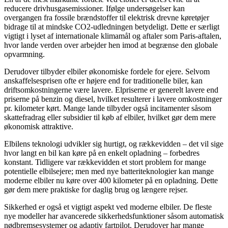
reducere drivhusgasemissioner. Ifølge undersøgelser kan
overgangen fra fossile brændstoffer til elektrisk drevne køretøjer
bidrage til at mindske CO2-udledningen betydeligt. Dette er særligt
vigtigt i lyset af internationale klimamål og aftaler som Paris-aftalen,
hvor lande verden over arbejder hen imod at begrænse den globale
opvarmning.
Derudover tilbyder elbiler økonomiske fordele for ejere. Selvom
anskaffelsesprisen ofte er højere end for traditionelle biler, kan
driftsomkostningerne være lavere. Elpriserne er generelt lavere end
priserne på benzin og diesel, hvilket resulterer i lavere omkostninger
pr. kilometer kørt. Mange lande tilbyder også incitamenter såsom
skattefradrag eller subsidier til køb af elbiler, hvilket gør dem mere
økonomisk attraktive.
Elbilens teknologi udvikler sig hurtigt, og rækkevidden – det vil sige
hvor langt en bil kan køre på en enkelt opladning – forbedres
konstant. Tidligere var rækkevidden et stort problem for mange
potentielle elbilsejere; men med nye batteriteknologier kan mange
moderne elbiler nu køre over 400 kilometer på en opladning. Dette
gør dem mere praktiske for daglig brug og længere rejser.
Sikkerhed er også et vigtigt aspekt ved moderne elbiler. De fleste
nye modeller har avancerede sikkerhedsfunktioner såsom automatisk
nødbremsesystemer og adaptiv fartpilot. Derudover har mange