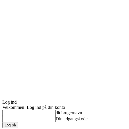
Log ind
Velkommen! Log ind på din konto
dit brugernavn
Din adgangskode