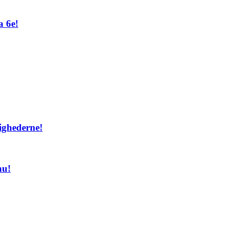
a 6e!
ighederne!
nu!