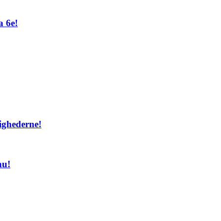
a 6e!
ighederne!
nu!