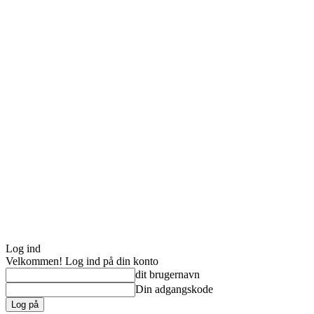
Log ind
Velkommen! Log ind på din konto
dit brugernavn
Din adgangskode