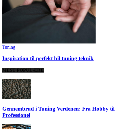
Tuning
Inspiration til perfekt bil tuning teknik
MEST POPULÆRE
Gennembrud i Tuning Verdenen: Fra Hobby til
Professionel