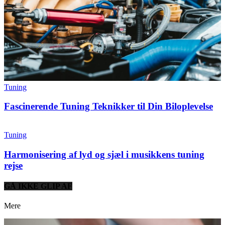
Tuning
Fascinerende Tuning Teknikker til Din Biloplevelse
Tuning
Harmonisering af lyd og sjæl i musikkens tuning
rejse
GÅ IKKE GLIP AF
Mere