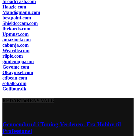
broadcrash.com
Haazle.com
Mandigmann.com
bestpoint.com
Shieldcccam.com
thekards.com
Upmust.com
amazinet.com
cabanja.com
Weardle.com
riiple.com
guidemojo.com
Govome.com
Okaypixel.com
edbean.com
sohallo.com
Golftour.dk
REDAKTøRENS VALG
Gennembrud i Tuning Verdenen: Fra Hobby til
Professionel